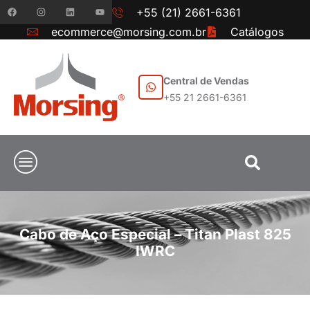
+55 (21) 2661-6361
ecommerce@morsing.com.br
Catálogos
Central de Vendas
+55 21 2661-6361
Cabo de Aço Especial – Titan Plast 825
IWRC