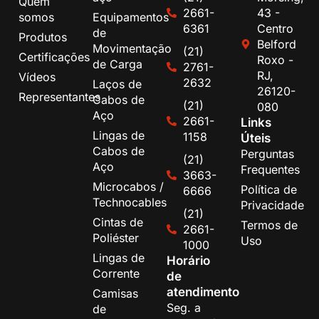
Quem
2661-
43 -
somos
Equipamentos
6361
Centro
de
Produtos
Belford
Movimentação
(21)
Certificações
Roxo -
de Carga
2761-
RJ,
Vídeos
2632
Laços de
26120-
Representantes
Cabos de
(21)
080
Aço
2661-
Links
Lingas de
1158
Úteis
Cabos de
Perguntas
(21)
Aço
Frequentes
3663-
Microcabos /
Política de
6666
Technocables
Privacidade
(21)
Cintas de
Termos de
2661-
Poliéster
Uso
1000
Lingas de
Horário
Corrente
de
atendimento
Camisas
Seg. a
de