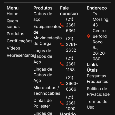
Menu
Produtos
Fale
Endereço
conosco
Home
Cabos de
Tv.
aço
(21)
Morsing,
Quem
2661-
43 -
somos
Equipamentos
6361
Centro
de
Produtos
Belford
Movimentação
(21)
Certificações
Roxo -
de Carga
2761-
RJ,
Vídeos
2632
Laços de
26120-
Representantes
Cabos de
(21)
080
Aço
2661-
Links
Lingas de
1158
Úteis
Cabos de
Perguntas
(21)
Aço
Frequentes
3663-
Microcabos /
Política de
6666
Technocables
Privacidade
(21)
Cintas de
Termos de
2661-
Poliéster
Uso
1000
Lingas de
Horário