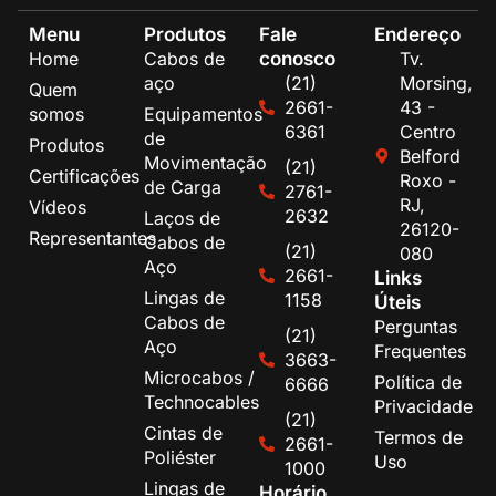
Menu
Produtos
Fale
Endereço
conosco
Home
Cabos de
Tv.
aço
(21)
Morsing,
Quem
2661-
43 -
somos
Equipamentos
6361
Centro
de
Produtos
Belford
Movimentação
(21)
Certificações
Roxo -
de Carga
2761-
RJ,
Vídeos
2632
Laços de
26120-
Representantes
Cabos de
(21)
080
Aço
2661-
Links
Lingas de
1158
Úteis
Cabos de
Perguntas
(21)
Aço
Frequentes
3663-
Microcabos /
Política de
6666
Technocables
Privacidade
(21)
Cintas de
Termos de
2661-
Poliéster
Uso
1000
Lingas de
Horário