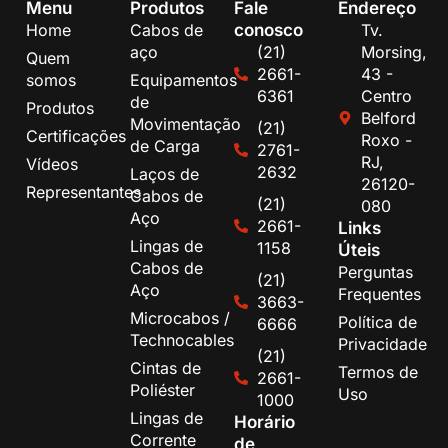
Menu
Produtos
Fale
Endereço
conosco
Home
Cabos de
Tv.
aço
(21)
Morsing,
Quem
2661-
43 -
somos
Equipamentos
6361
Centro
de
Produtos
Belford
Movimentação
(21)
Certificações
Roxo -
de Carga
2761-
RJ,
Vídeos
2632
Laços de
26120-
Representantes
Cabos de
(21)
080
Aço
2661-
Links
Lingas de
1158
Úteis
Cabos de
Perguntas
(21)
Aço
Frequentes
3663-
Microcabos /
Política de
6666
Technocables
Privacidade
(21)
Cintas de
Termos de
2661-
Poliéster
Uso
1000
Lingas de
Horário
Corrente
de