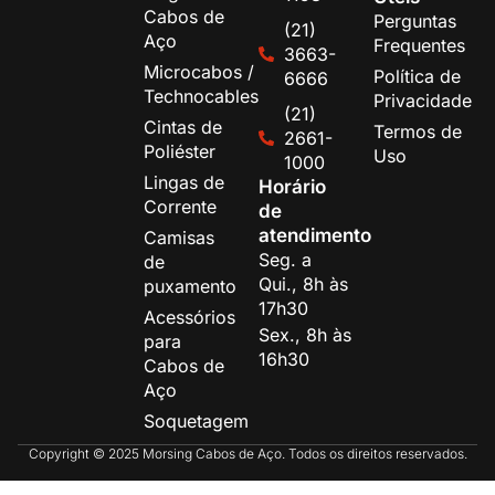
Cabos de
Perguntas
(21)
Aço
Frequentes
3663-
Microcabos /
Política de
6666
Technocables
Privacidade
(21)
Cintas de
Termos de
2661-
Poliéster
Uso
1000
Lingas de
Horário
Corrente
de
atendimento
Camisas
Seg. a
de
Qui., 8h às
puxamento
17h30
Acessórios
Sex., 8h às
para
16h30
Cabos de
Aço
Soquetagem
Copyright © 2025 Morsing Cabos de Aço. Todos os direitos reservados.