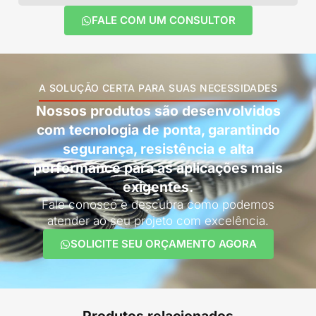
FALE COM UM CONSULTOR
A SOLUÇÃO CERTA PARA SUAS NECESSIDADES
Nossos produtos são desenvolvidos
com tecnologia de ponta, garantindo
segurança, resistência e alta
performance para as aplicações mais
exigentes.
Fale conosco e descubra como podemos
atender ao seu projeto com excelência.
SOLICITE SEU ORÇAMENTO AGORA