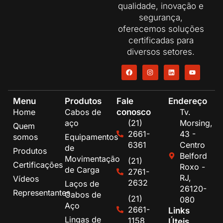
qualidade, inovação e
segurança,
oferecemos soluções
certificadas para
diversos setores.
Menu
Produtos
Fale
Endereço
conosco
Home
Cabos de
Tv.
aço
(21)
Morsing,
Quem
2661-
43 -
somos
Equipamentos
6361
Centro
de
Produtos
Belford
Movimentação
(21)
Certificações
Roxo -
de Carga
2761-
RJ,
Vídeos
2632
Laços de
26120-
Representantes
Cabos de
(21)
080
Aço
2661-
Links
Lingas de
1158
Úteis