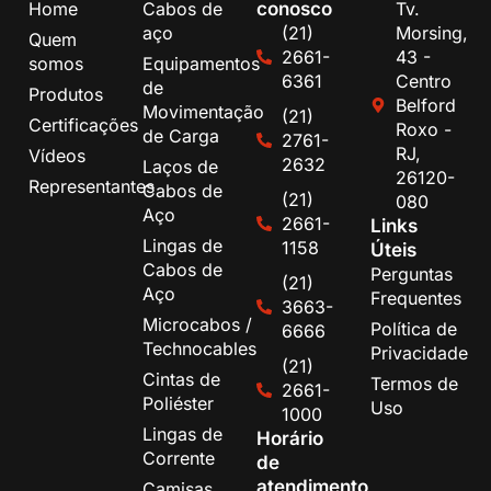
conosco
Home
Cabos de
Tv.
aço
(21)
Morsing,
Quem
2661-
43 -
somos
Equipamentos
6361
Centro
de
Produtos
Belford
Movimentação
(21)
Certificações
Roxo -
de Carga
2761-
RJ,
Vídeos
2632
Laços de
26120-
Representantes
Cabos de
(21)
080
Aço
2661-
Links
Lingas de
1158
Úteis
Cabos de
Perguntas
(21)
Aço
Frequentes
3663-
Microcabos /
Política de
6666
Technocables
Privacidade
(21)
Cintas de
Termos de
2661-
Poliéster
Uso
1000
Lingas de
Horário
Corrente
de
atendimento
Camisas