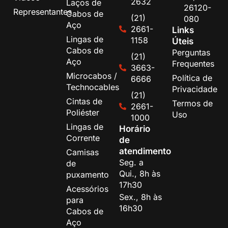
2632
Laços de
26120-
Representantes
Cabos de
(21)
080
Aço
2661-
Links
Lingas de
1158
Úteis
Cabos de
Perguntas
(21)
Aço
Frequentes
3663-
Microcabos /
Política de
6666
Technocables
Privacidade
(21)
Cintas de
Termos de
2661-
Poliéster
Uso
1000
Lingas de
Horário
Corrente
de
atendimento
Camisas
Seg. a
de
Qui., 8h às
puxamento
17h30
Acessórios
Sex., 8h às
para
16h30
Cabos de
Aço