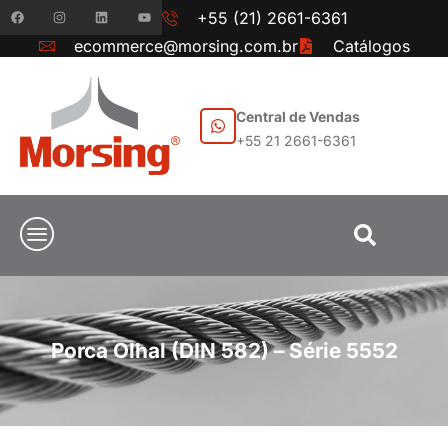
+55 (21) 2661-6361
ecommerce@morsing.com.br
Catálogos
Central de Vendas
+55 21 2661-6361
Porca Olhal (DIN 582) – Série 5552