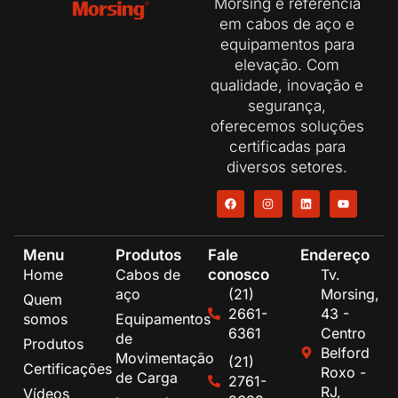
Morsing é referência
em cabos de aço e
equipamentos para
elevação. Com
qualidade, inovação e
segurança,
oferecemos soluções
certificadas para
diversos setores.
Menu
Produtos
Fale
Endereço
conosco
Home
Cabos de
Tv.
aço
(21)
Morsing,
Quem
2661-
43 -
somos
Equipamentos
6361
Centro
de
Produtos
Belford
Movimentação
(21)
Certificações
Roxo -
de Carga
2761-
RJ,
Vídeos