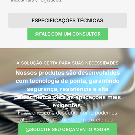
ESPECIFICAÇÕES TÉCNICAS
FALE COM UM CONSULTOR
A SOLUÇÃO CERTA PARA SUAS NECESSIDADES
Nossos produtos são desenvolvidos
com tecnologia de ponta, garantindo
segurança, resistência e alta
performance para as aplicações mais
exigentes.
Fale conosco e descubra como podemos
atender ao seu projeto com excelência.
SOLICITE SEU ORÇAMENTO AGORA