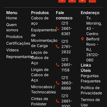
Menu
Produtos
Fale
Endereço
conosco
Home
Cabos de
Tv.
aço
(21)
Morsing,
Quem
2661-
43 -
somos
Equipamentos
6361
Centro
de
Produtos
Belford
Movimentação
(21)
Certificações
Roxo -
de Carga
2761-
RJ,
Vídeos
2632
Laços de
26120-
Representantes
Cabos de
(21)
080
Aço
2661-
Links
Lingas de
1158
Úteis
Cabos de
Perguntas
(21)
Aço
Frequentes
3663-
Microcabos /
Política de
6666
Technocables
Privacidade
(21)
Cintas de
Termos de
2661-
Poliéster
Uso
1000