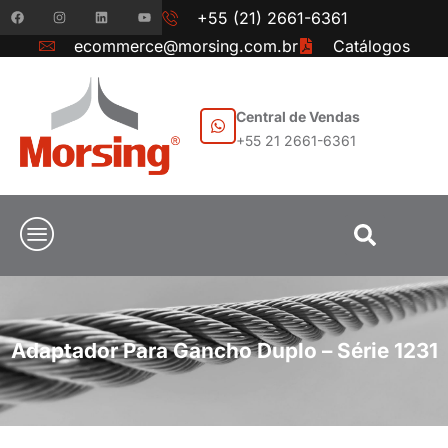
+55 (21) 2661-6361
ecommerce@morsing.com.br
Catálogos
Central de Vendas
+55 21 2661-6361
Adaptador Para Gancho Duplo – Série 1231