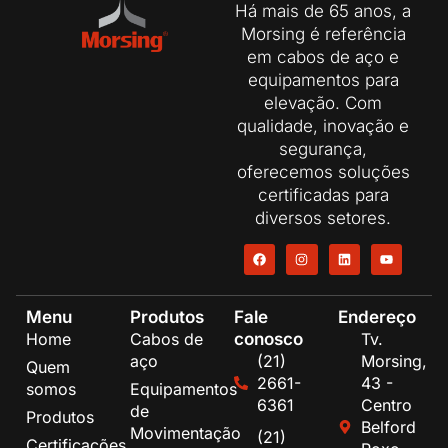
Há mais de 65 anos, a
Morsing é referência
em cabos de aço e
equipamentos para
elevação. Com
qualidade, inovação e
segurança,
oferecemos soluções
certificadas para
diversos setores.
Menu
Produtos
Fale
Endereço
conosco
Home
Cabos de
Tv.
aço
(21)
Morsing,
Quem
2661-
43 -
somos
Equipamentos
6361
Centro
de
Produtos
Belford
Movimentação
(21)
Certificações