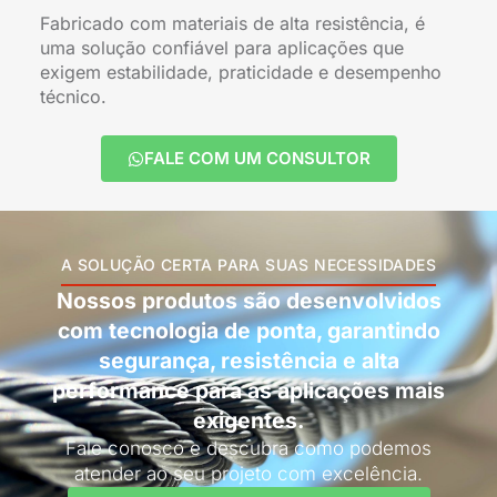
Fabricado com materiais de alta resistência, é
uma solução confiável para aplicações que
exigem estabilidade, praticidade e desempenho
técnico.
FALE COM UM CONSULTOR
A SOLUÇÃO CERTA PARA SUAS NECESSIDADES
Nossos produtos são desenvolvidos
com tecnologia de ponta, garantindo
segurança, resistência e alta
performance para as aplicações mais
exigentes.
Fale conosco e descubra como podemos
atender ao seu projeto com excelência.