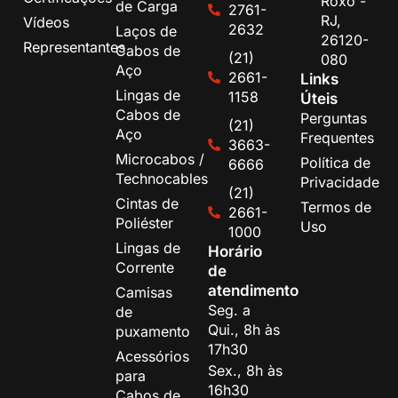
Roxo -
de Carga
2761-
RJ,
Vídeos
2632
Laços de
26120-
Representantes
Cabos de
(21)
080
Aço
2661-
Links
Lingas de
1158
Úteis
Cabos de
Perguntas
(21)
Aço
Frequentes
3663-
Microcabos /
Política de
6666
Technocables
Privacidade
(21)
Cintas de
Termos de
2661-
Poliéster
Uso
1000
Lingas de
Horário
Corrente
de
atendimento
Camisas
Seg. a
de
Qui., 8h às
puxamento
17h30
Acessórios
Sex., 8h às
para
16h30
Cabos de