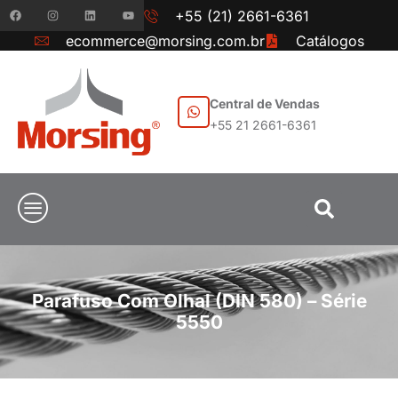
+55 (21) 2661-6361
ecommerce@morsing.com.br
Catálogos
Central de Vendas
+55 21 2661-6361
Parafuso Com Olhal (DIN 580) – Série
5550