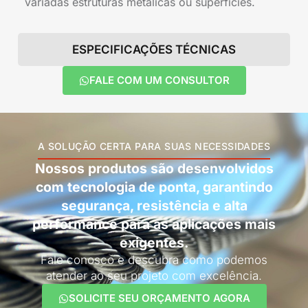
variadas estruturas metálicas ou superfícies.
ESPECIFICAÇÕES TÉCNICAS
FALE COM UM CONSULTOR
A SOLUÇÃO CERTA PARA SUAS NECESSIDADES
Nossos produtos são desenvolvidos
com tecnologia de ponta, garantindo
segurança, resistência e alta
performance para as aplicações mais
exigentes.
Fale conosco e descubra como podemos
atender ao seu projeto com excelência.
SOLICITE SEU ORÇAMENTO AGORA