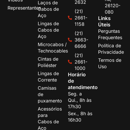
2632
Laços de
26120-
Representantes
Cabos de
(21)
080
Aço
2661-
Links
Lingas de
1158
Úteis
Cabos de
Perguntas
(21)
Aço
Frequentes
3663-
Microcabos /
Política de
6666
Technocables
Privacidade
(21)
Cintas de
Termos de
2661-
Poliéster
Uso
1000
Lingas de
Horário
Corrente
de
atendimento
Camisas
Seg. a
de
Qui., 8h às
puxamento
17h30
Acessórios
Sex., 8h às
para
16h30
Cabos de
Aço