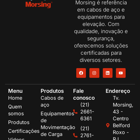
Morsing é referência
em cabos de aço e
equipamentos para
elevação. Com
qualidade, inovação e
segurança,
oferecemos soluções
certificadas para
diversos setores.
Menu
Produtos
Fale
Endereço
conosco
Home
Cabos de
Tv.
aço
(21)
Morsing,
Quem
2661-
43 -
somos
Equipamentos
6361
Centro
de
Produtos
Belford
Movimentação
(21)
Certificações
Roxo -
de Carga
2761-
RJ,
Vídeos