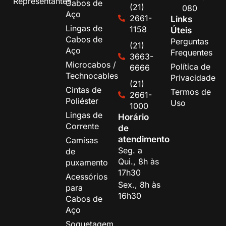
Representantes
Cabos de
(21)
080
Aço
2661-
Links
Lingas de
1158
Úteis
Cabos de
Perguntas
(21)
Aço
Frequentes
3663-
Microcabos /
Política de
6666
Technocables
Privacidade
(21)
Cintas de
Termos de
2661-
Poliéster
Uso
1000
Lingas de
Horário
Corrente
de
atendimento
Camisas
Seg. a
de
Qui., 8h às
puxamento
17h30
Acessórios
Sex., 8h às
para
16h30
Cabos de
Aço
Soquetagem