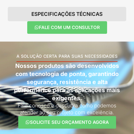
ESPECIFICAÇÕES TÉCNICAS
FALE COM UM CONSULTOR
A SOLUÇÃO CERTA PARA SUAS NECESSIDADES
Nossos produtos são desenvolvidos
com tecnologia de ponta, garantindo
segurança, resistência e alta
performance para as aplicações mais
exigentes.
Fale conosco e descubra como podemos
atender ao seu projeto com excelência.
SOLICITE SEU ORÇAMENTO AGORA