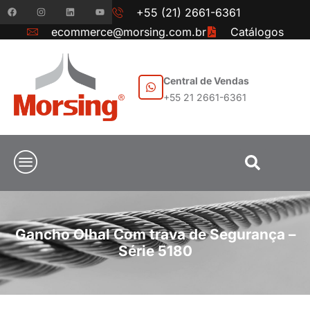
+55 (21) 2661-6361
ecommerce@morsing.com.br
Catálogos
Central de Vendas
+55 21 2661-6361
Gancho Olhal Com trava de Segurança –
Série 5180