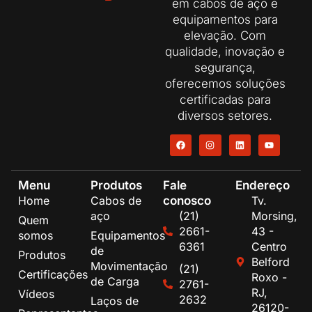
em cabos de aço e
equipamentos para
elevação. Com
qualidade, inovação e
segurança,
oferecemos soluções
certificadas para
diversos setores.
Menu
Produtos
Fale
Endereço
conosco
Home
Cabos de
Tv.
aço
(21)
Morsing,
Quem
2661-
43 -
somos
Equipamentos
6361
Centro
de
Produtos
Belford
Movimentação
(21)
Certificações
Roxo -
de Carga
2761-
RJ,
Vídeos
2632
Laços de
26120-