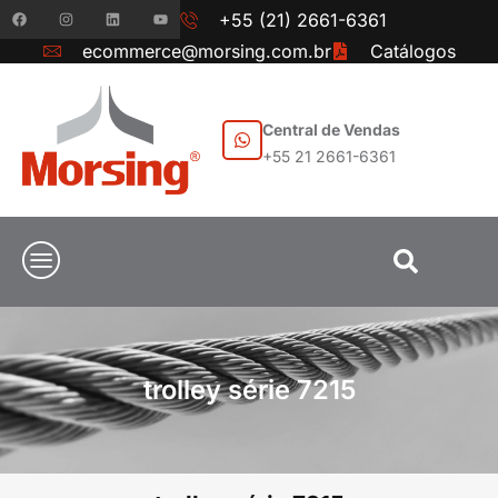
+55 (21) 2661-6361
ecommerce@morsing.com.br
Catálogos
Central de Vendas
+55 21 2661-6361
trolley série 7215