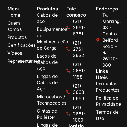
Menu
Produtos
Fale
Endereço
conosco
Home
Cabos de
Tv.
aço
(21)
Morsing,
Quem
2661-
43 -
somos
Equipamentos
6361
Centro
de
Produtos
Belford
Movimentação
(21)
Certificações
Roxo -
de Carga
2761-
RJ,
Vídeos
2632
Laços de
26120-
Representantes
Cabos de
(21)
080
Aço
2661-
Links
Lingas de
1158
Úteis
Cabos de
Perguntas
(21)
Aço
Frequentes
3663-
Microcabos /
Política de
6666
Technocables
Privacidade
(21)
Cintas de
Termos de
2661-
Poliéster
Uso
1000
Lingas de
Horário