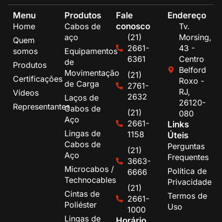
Menu
Produtos
Fale
Endereço
conosco
Home
Cabos de
Tv.
aço
(21)
Morsing,
Quem
2661-
43 -
somos
Equipamentos
6361
Centro
de
Produtos
Belford
Movimentação
(21)
Certificações
Roxo -
de Carga
2761-
RJ,
Vídeos
2632
Laços de
26120-
Representantes
Cabos de
(21)
080
Aço
2661-
Links
Lingas de
1158
Úteis
Cabos de
Perguntas
(21)
Aço
Frequentes
3663-
Microcabos /
Política de
6666
Technocables
Privacidade
(21)
Cintas de
Termos de
2661-
Poliéster
Uso
1000
Lingas de
Horário