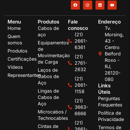
Menu
Produtos
Fale
Endereço
conosco
Home
Cabos de
Tv.
aço
(21)
Morsing,
Quem
2661-
43 -
somos
Equipamentos
6361
Centro
de
Produtos
Belford
Movimentação
(21)
Certificações
Roxo -
de Carga
2761-
RJ,
Vídeos
2632
Laços de
26120-
Representantes
Cabos de
(21)
080
Aço
2661-
Links
Lingas de
1158
Úteis
Cabos de
Perguntas
(21)
Aço
Frequentes
3663-
Microcabos /
Política de
6666
Technocables
Privacidade
(21)
Cintas de
Termos de
2661-