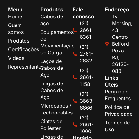
Menu
Produtos
Fale
Endereço
conosco
Home
Cabos de
Tv.
aço
(21)
Morsing,
Quem
2661-
43 -
somos
Equipamentos
6361
Centro
de
Produtos
Belford
Movimentação
(21)
Certificações
Roxo -
de Carga
2761-
RJ,
Vídeos
2632
Laços de
26120-
Representantes
Cabos de
(21)
080
Aço
2661-
Links
Lingas de
1158
Úteis
Cabos de
Perguntas
(21)
Aço
Frequentes
3663-
Microcabos /
Política de
6666
Technocables
Privacidade
(21)
Cintas de
Termos de
2661-
Poliéster
Uso
1000
Lingas de
Horário