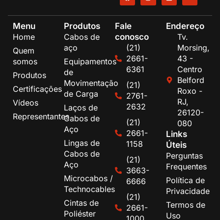
Menu
Produtos
Fale
Endereço
conosco
Home
Cabos de
Tv.
aço
(21)
Morsing,
Quem
2661-
43 -
somos
Equipamentos
6361
Centro
de
Produtos
Belford
Movimentação
(21)
Certificações
Roxo -
de Carga
2761-
RJ,
Vídeos
2632
Laços de
26120-
Representantes
Cabos de
(21)
080
Aço
2661-
Links
Lingas de
1158
Úteis
Cabos de
Perguntas
(21)
Aço
Frequentes
3663-
Microcabos /
Política de
6666
Technocables
Privacidade
(21)
Cintas de
Termos de
2661-
Poliéster
Uso
1000