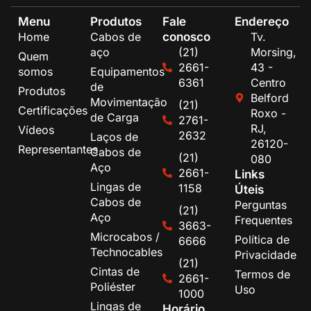
Menu
Produtos
Fale
Endereço
conosco
Home
Cabos de
Tv.
aço
(21)
Morsing,
Quem
2661-
43 -
somos
Equipamentos
6361
Centro
de
Produtos
Belford
Movimentação
(21)
Certificações
Roxo -
de Carga
2761-
RJ,
Vídeos
2632
Laços de
26120-
Representantes
Cabos de
(21)
080
Aço
2661-
Links
Lingas de
1158
Úteis
Cabos de
Perguntas
(21)
Aço
Frequentes
3663-
Microcabos /
Política de
6666
Technocables
Privacidade
(21)
Cintas de
Termos de
2661-
Poliéster
Uso
1000
Lingas de
Horário