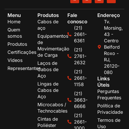
Menu
Produtos
Fale
Endereço
conosco
Home
Cabos de
Tv.
aço
(21)
Morsing,
Quem
2661-
43 -
somos
Equipamentos
6361
Centro
de
Produtos
Belford
Movimentação
(21)
Certificações
Roxo -
de Carga
2761-
RJ,
Vídeos
2632
Laços de
26120-
Representantes
Cabos de
(21)
080
Aço
2661-
Links
Lingas de
1158
Úteis
Cabos de
Perguntas
(21)
Aço
Frequentes
3663-
Microcabos /
Política de
6666
Technocables
Privacidade
(21)
Cintas de
Termos de
2661-
Poliéster
Uso
1000