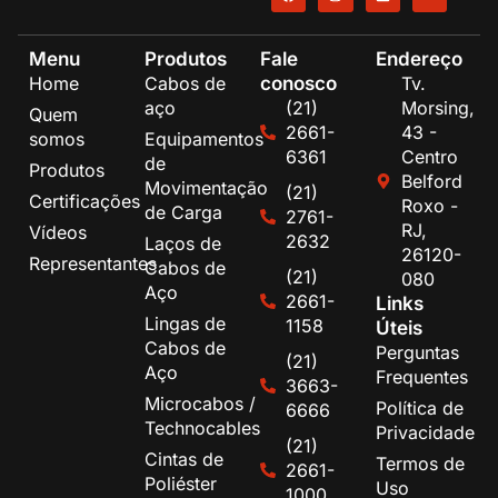
Menu
Produtos
Fale
Endereço
conosco
Home
Cabos de
Tv.
aço
(21)
Morsing,
Quem
2661-
43 -
somos
Equipamentos
6361
Centro
de
Produtos
Belford
Movimentação
(21)
Certificações
Roxo -
de Carga
2761-
RJ,
Vídeos
2632
Laços de
26120-
Representantes
Cabos de
(21)
080
Aço
2661-
Links
Lingas de
1158
Úteis
Cabos de
Perguntas
(21)
Aço
Frequentes
3663-
Microcabos /
Política de
6666
Technocables
Privacidade
(21)
Cintas de
Termos de
2661-
Poliéster
Uso
1000