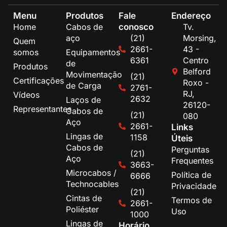
Menu
Produtos
Fale
Endereço
conosco
Home
Cabos de
Tv.
aço
(21)
Morsing,
Quem
2661-
43 -
somos
Equipamentos
6361
Centro
de
Produtos
Belford
Movimentação
(21)
Certificações
Roxo -
de Carga
2761-
RJ,
Vídeos
2632
Laços de
26120-
Representantes
Cabos de
(21)
080
Aço
2661-
Links
Lingas de
1158
Úteis
Cabos de
Perguntas
(21)
Aço
Frequentes
3663-
Microcabos /
Política de
6666
Technocables
Privacidade
(21)
Cintas de
Termos de
2661-
Poliéster
Uso
1000
Lingas de
Horário