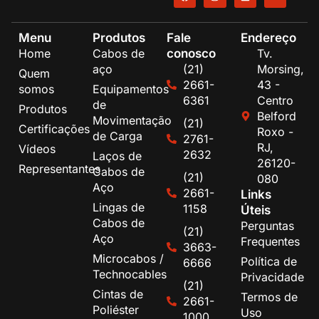
Menu
Produtos
Fale
Endereço
conosco
Home
Cabos de
Tv.
aço
(21)
Morsing,
Quem
2661-
43 -
somos
Equipamentos
6361
Centro
de
Produtos
Belford
Movimentação
(21)
Certificações
Roxo -
de Carga
2761-
RJ,
Vídeos
2632
Laços de
26120-
Representantes
Cabos de
(21)
080
Aço
2661-
Links
Lingas de
1158
Úteis
Cabos de
Perguntas
(21)
Aço
Frequentes
3663-
Microcabos /
Política de
6666
Technocables
Privacidade
(21)
Cintas de
Termos de
2661-
Poliéster
Uso
1000