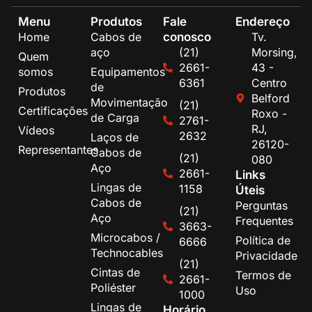
Menu
Produtos
Fale
Endereço
conosco
Home
Cabos de
Tv.
aço
(21)
Morsing,
Quem
2661-
43 -
somos
Equipamentos
6361
Centro
de
Produtos
Belford
Movimentação
(21)
Certificações
Roxo -
de Carga
2761-
RJ,
Vídeos
2632
Laços de
26120-
Representantes
Cabos de
(21)
080
Aço
2661-
Links
Lingas de
1158
Úteis
Cabos de
Perguntas
(21)
Aço
Frequentes
3663-
Microcabos /
Política de
6666
Technocables
Privacidade
(21)
Cintas de
Termos de
2661-
Poliéster
Uso
1000
Lingas de
Horário