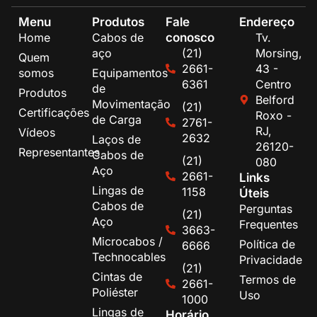
Menu
Produtos
Fale
Endereço
conosco
Home
Cabos de
Tv.
aço
(21)
Morsing,
Quem
2661-
43 -
somos
Equipamentos
6361
Centro
de
Produtos
Belford
Movimentação
(21)
Certificações
Roxo -
de Carga
2761-
RJ,
Vídeos
2632
Laços de
26120-
Representantes
Cabos de
(21)
080
Aço
2661-
Links
Lingas de
1158
Úteis
Cabos de
Perguntas
(21)
Aço
Frequentes
3663-
Microcabos /
Política de
6666
Technocables
Privacidade
(21)
Cintas de
Termos de
2661-
Poliéster
Uso
1000
Lingas de
Horário