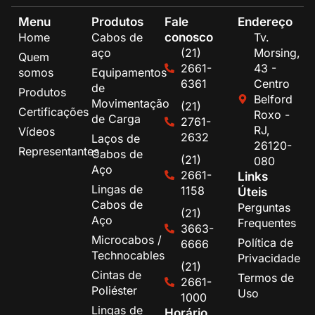
Menu
Produtos
Fale
Endereço
conosco
Home
Cabos de
Tv.
aço
(21)
Morsing,
Quem
2661-
43 -
somos
Equipamentos
6361
Centro
de
Produtos
Belford
Movimentação
(21)
Certificações
Roxo -
de Carga
2761-
RJ,
Vídeos
2632
Laços de
26120-
Representantes
Cabos de
(21)
080
Aço
2661-
Links
Lingas de
1158
Úteis
Cabos de
Perguntas
(21)
Aço
Frequentes
3663-
Microcabos /
Política de
6666
Technocables
Privacidade
(21)
Cintas de
Termos de
2661-
Poliéster
Uso
1000
Lingas de
Horário