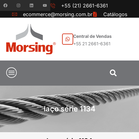
+55 (21) 2661-6361
ecommerce@morsing.com.br
Catálogos
Central de Vendas
+55 21 2661-6361
laço série 1134