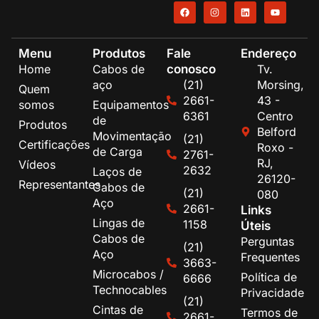
Menu
Produtos
Fale
Endereço
conosco
Home
Cabos de
Tv.
aço
(21)
Morsing,
Quem
2661-
43 -
somos
Equipamentos
6361
Centro
de
Produtos
Belford
Movimentação
(21)
Certificações
Roxo -
de Carga
2761-
RJ,
Vídeos
2632
Laços de
26120-
Representantes
Cabos de
(21)
080
Aço
2661-
Links
Lingas de
1158
Úteis
Cabos de
Perguntas
(21)
Aço
Frequentes
3663-
Microcabos /
Política de
6666
Technocables
Privacidade
(21)
Cintas de
Termos de
2661-