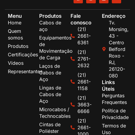
Menu
Produtos
Fale
Endereço
conosco
Home
Cabos de
Tv.
aço
(21)
Morsing,
Quem
2661-
43 -
somos
Equipamentos
6361
Centro
de
Produtos
Belford
Movimentação
(21)
Certificações
Roxo -
de Carga
2761-
RJ,
Vídeos
2632
Laços de
26120-
Representantes
Cabos de
(21)
080
Aço
2661-
Links
Lingas de
1158
Úteis
Cabos de
Perguntas
(21)
Aço
Frequentes
3663-
Microcabos /
Política de
6666
Technocables
Privacidade
(21)
Cintas de
Termos de
2661-
Poliéster
Uso
1000