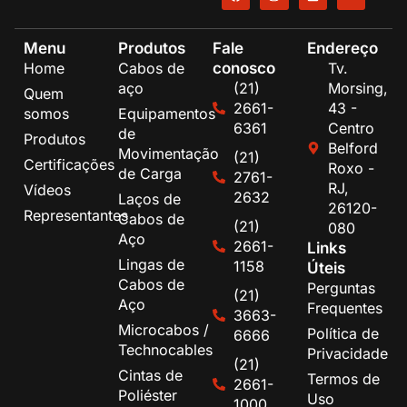
Menu
Produtos
Fale
Endereço
conosco
Home
Cabos de
Tv.
aço
(21)
Morsing,
Quem
2661-
43 -
somos
Equipamentos
6361
Centro
de
Produtos
Belford
Movimentação
(21)
Certificações
Roxo -
de Carga
2761-
RJ,
Vídeos
2632
Laços de
26120-
Representantes
Cabos de
(21)
080
Aço
2661-
Links
Lingas de
1158
Úteis
Cabos de
Perguntas
(21)
Aço
Frequentes
3663-
Microcabos /
Política de
6666
Technocables
Privacidade
(21)
Cintas de
Termos de
2661-
Poliéster
Uso
1000