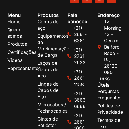
Menu
Produtos
Fale
Endereço
conosco
Home
Cabos de
Tv.
aço
(21)
Morsing,
Quem
2661-
43 -
somos
Equipamentos
6361
Centro
de
Produtos
Belford
Movimentação
(21)
Certificações
Roxo -
de Carga
2761-
RJ,
Vídeos
2632
Laços de
26120-
Representantes
Cabos de
(21)
080
Aço
2661-
Links
Lingas de
1158
Úteis
Cabos de
Perguntas
(21)
Aço
Frequentes
3663-
Microcabos /
Política de
6666
Technocables
Privacidade
(21)
Cintas de
Termos de
2661-
Poliéster
Uso
1000