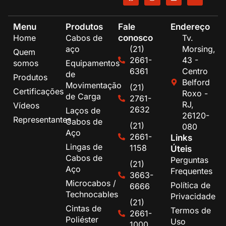
Menu
Produtos
Fale
Endereço
conosco
Home
Cabos de
Tv.
aço
(21)
Morsing,
Quem
2661-
43 -
somos
Equipamentos
6361
Centro
de
Produtos
Belford
Movimentação
(21)
Certificações
Roxo -
de Carga
2761-
RJ,
Vídeos
2632
Laços de
26120-
Representantes
Cabos de
(21)
080
Aço
2661-
Links
Lingas de
1158
Úteis
Cabos de
Perguntas
(21)
Aço
Frequentes
3663-
Microcabos /
Política de
6666
Technocables
Privacidade
(21)
Cintas de
Termos de
2661-
Poliéster
Uso
1000