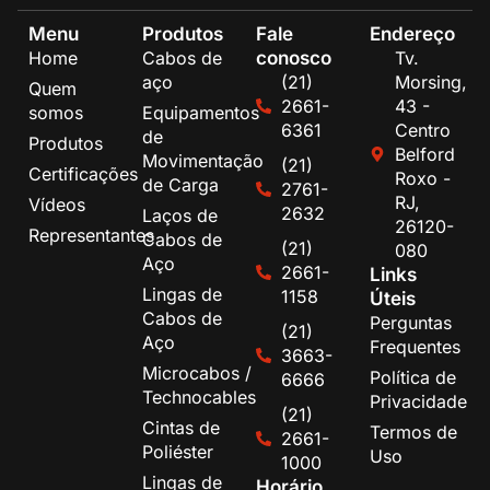
Menu
Produtos
Fale
Endereço
conosco
Home
Cabos de
Tv.
aço
(21)
Morsing,
Quem
2661-
43 -
somos
Equipamentos
6361
Centro
de
Produtos
Belford
Movimentação
(21)
Certificações
Roxo -
de Carga
2761-
RJ,
Vídeos
2632
Laços de
26120-
Representantes
Cabos de
(21)
080
Aço
2661-
Links
Lingas de
1158
Úteis
Cabos de
Perguntas
(21)
Aço
Frequentes
3663-
Microcabos /
Política de
6666
Technocables
Privacidade
(21)
Cintas de
Termos de
2661-
Poliéster
Uso
1000
Lingas de
Horário