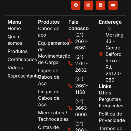
Menu
Produtos
Fale
Endereço
conosco
Home
Cabos de
Tv.
aço
(21)
Morsing,
Quem
2661-
43 -
somos
Equipamentos
6361
Centro
de
Produtos
Belford
Movimentação
(21)
Certificações
Roxo -
de Carga
2761-
RJ,
Vídeos
2632
Laços de
26120-
Representantes
Cabos de
(21)
080
Aço
2661-
Links
Lingas de
1158
Úteis
Cabos de
Perguntas
(21)
Aço
Frequentes
3663-
Microcabos /
Política de
6666
Technocables
Privacidade
(21)
Cintas de
Termos de
2661-