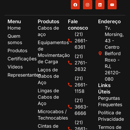
Menu
Produtos
Fale
Endereço
conosco
Home
Cabos de
Tv.
aço
(21)
Morsing,
Quem
2661-
43 -
somos
Equipamentos
6361
Centro
de
Produtos
Belford
Movimentação
(21)
Certificações
Roxo -
de Carga
2761-
RJ,
Vídeos
2632
Laços de
26120-
Representantes
Cabos de
(21)
080
Aço
2661-
Links
Lingas de
1158
Úteis
Cabos de
Perguntas
(21)
Aço
Frequentes
3663-
Microcabos /
Política de
6666
Technocables
Privacidade
(21)
Cintas de
Termos de
2661-