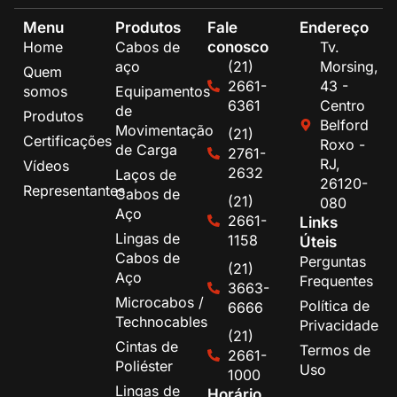
Menu
Produtos
Fale
Endereço
conosco
Home
Cabos de
Tv.
aço
(21)
Morsing,
Quem
2661-
43 -
somos
Equipamentos
6361
Centro
de
Produtos
Belford
Movimentação
(21)
Certificações
Roxo -
de Carga
2761-
RJ,
Vídeos
2632
Laços de
26120-
Representantes
Cabos de
(21)
080
Aço
2661-
Links
Lingas de
1158
Úteis
Cabos de
Perguntas
(21)
Aço
Frequentes
3663-
Microcabos /
Política de
6666
Technocables
Privacidade
(21)
Cintas de
Termos de
2661-
Poliéster
Uso
1000
Lingas de
Horário