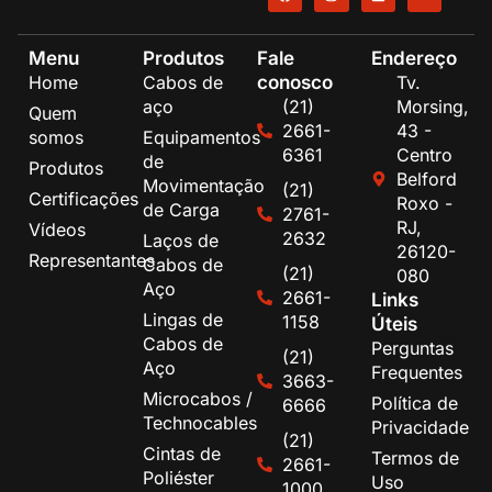
Menu
Produtos
Fale
Endereço
conosco
Home
Cabos de
Tv.
aço
(21)
Morsing,
Quem
2661-
43 -
somos
Equipamentos
6361
Centro
de
Produtos
Belford
Movimentação
(21)
Certificações
Roxo -
de Carga
2761-
RJ,
Vídeos
2632
Laços de
26120-
Representantes
Cabos de
(21)
080
Aço
2661-
Links
Lingas de
1158
Úteis
Cabos de
Perguntas
(21)
Aço
Frequentes
3663-
Microcabos /
Política de
6666
Technocables
Privacidade
(21)
Cintas de
Termos de
2661-
Poliéster
Uso
1000