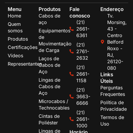
Menu
Produtos
Fale
Endereço
conosco
Home
Cabos de
Tv.
aço
(21)
Morsing,
Quem
2661-
43 -
somos
Equipamentos
6361
Centro
de
Produtos
Belford
Movimentação
(21)
Certificações
Roxo -
de Carga
2761-
RJ,
Vídeos
2632
Laços de
26120-
Representantes
Cabos de
(21)
080
Aço
2661-
Links
Lingas de
1158
Úteis
Cabos de
Perguntas
(21)
Aço
Frequentes
3663-
Microcabos /
Política de
6666
Technocables
Privacidade
(21)
Cintas de
Termos de
2661-
Poliéster
Uso
1000
Lingas de
Horário