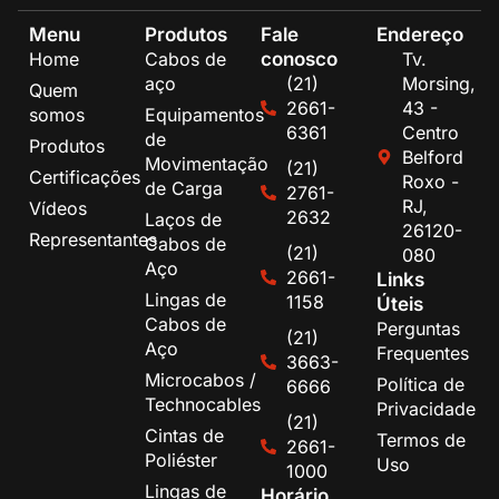
Menu
Produtos
Fale
Endereço
conosco
Home
Cabos de
Tv.
aço
(21)
Morsing,
Quem
2661-
43 -
somos
Equipamentos
6361
Centro
de
Produtos
Belford
Movimentação
(21)
Certificações
Roxo -
de Carga
2761-
RJ,
Vídeos
2632
Laços de
26120-
Representantes
Cabos de
(21)
080
Aço
2661-
Links
Lingas de
1158
Úteis
Cabos de
Perguntas
(21)
Aço
Frequentes
3663-
Microcabos /
Política de
6666
Technocables
Privacidade
(21)
Cintas de
Termos de
2661-
Poliéster
Uso
1000
Lingas de
Horário