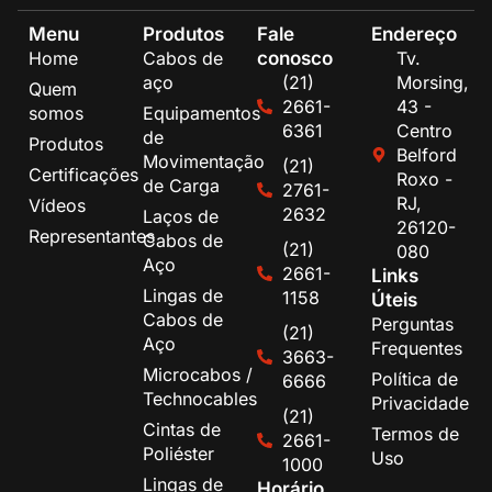
Menu
Produtos
Fale
Endereço
conosco
Home
Cabos de
Tv.
aço
(21)
Morsing,
Quem
2661-
43 -
somos
Equipamentos
6361
Centro
de
Produtos
Belford
Movimentação
(21)
Certificações
Roxo -
de Carga
2761-
RJ,
Vídeos
2632
Laços de
26120-
Representantes
Cabos de
(21)
080
Aço
2661-
Links
Lingas de
1158
Úteis
Cabos de
Perguntas
(21)
Aço
Frequentes
3663-
Microcabos /
Política de
6666
Technocables
Privacidade
(21)
Cintas de
Termos de
2661-
Poliéster
Uso
1000
Lingas de
Horário