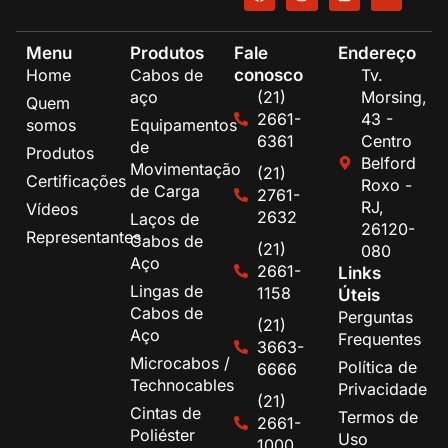
Menu
Produtos
Fale
Endereço
conosco
Home
Cabos de
Tv.
aço
(21)
Morsing,
Quem
2661-
43 -
somos
Equipamentos
6361
Centro
de
Produtos
Belford
Movimentação
(21)
Certificações
Roxo -
de Carga
2761-
RJ,
Vídeos
2632
Laços de
26120-
Representantes
Cabos de
(21)
080
Aço
2661-
Links
Lingas de
1158
Úteis
Cabos de
Perguntas
(21)
Aço
Frequentes
3663-
Microcabos /
Política de
6666
Technocables
Privacidade
(21)
Cintas de
Termos de
2661-
Poliéster
Uso
1000