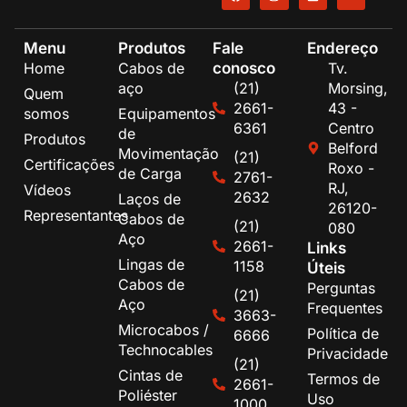
Menu
Produtos
Fale
Endereço
conosco
Home
Cabos de
Tv.
aço
(21)
Morsing,
Quem
2661-
43 -
somos
Equipamentos
6361
Centro
de
Produtos
Belford
Movimentação
(21)
Certificações
Roxo -
de Carga
2761-
RJ,
Vídeos
2632
Laços de
26120-
Representantes
Cabos de
(21)
080
Aço
2661-
Links
Lingas de
1158
Úteis
Cabos de
Perguntas
(21)
Aço
Frequentes
3663-
Microcabos /
Política de
6666
Technocables
Privacidade
(21)
Cintas de
Termos de
2661-
Poliéster
Uso
1000