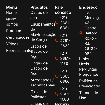
Menu
Produtos
Fale
Endereço
conosco
Home
Cabos de
Tv.
aço
(21)
Morsing,
Quem
2661-
43 -
somos
Equipamentos
6361
Centro
de
Produtos
Belford
Movimentação
(21)
Certificações
Roxo -
de Carga
2761-
RJ,
Vídeos
2632
Laços de
26120-
Representantes
Cabos de
(21)
080
Aço
2661-
Links
Lingas de
1158
Úteis
Cabos de
Perguntas
(21)
Aço
Frequentes
3663-
Microcabos /
Política de
6666
Technocables
Privacidade
(21)
Cintas de
Termos de
2661-
Poliéster
Uso
1000
Lingas de
Horário