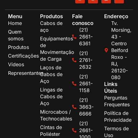
Menu
Produtos
Fale
Endereço
conosco
Home
Cabos de
Tv.
aço
(21)
Morsing,
Quem
2661-
43 -
somos
Equipamentos
6361
Centro
de
Produtos
Belford
Movimentação
(21)
Certificações
Roxo -
de Carga
2761-
RJ,
Vídeos
2632
Laços de
26120-
Representantes
Cabos de
(21)
080
Aço
2661-
Links
Lingas de
1158
Úteis
Cabos de
Perguntas
(21)
Aço
Frequentes
3663-
Microcabos /
Política de
6666
Technocables
Privacidade
(21)
Cintas de
Termos de
2661-
Poliéster
Uso
1000