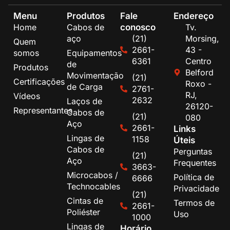
Menu
Produtos
Fale
Endereço
conosco
Home
Cabos de
Tv.
aço
(21)
Morsing,
Quem
2661-
43 -
somos
Equipamentos
6361
Centro
de
Produtos
Belford
Movimentação
(21)
Certificações
Roxo -
de Carga
2761-
RJ,
Vídeos
2632
Laços de
26120-
Representantes
Cabos de
(21)
080
Aço
2661-
Links
Lingas de
1158
Úteis
Cabos de
Perguntas
(21)
Aço
Frequentes
3663-
Microcabos /
Política de
6666
Technocables
Privacidade
(21)
Cintas de
Termos de
2661-
Poliéster
Uso
1000
Lingas de
Horário