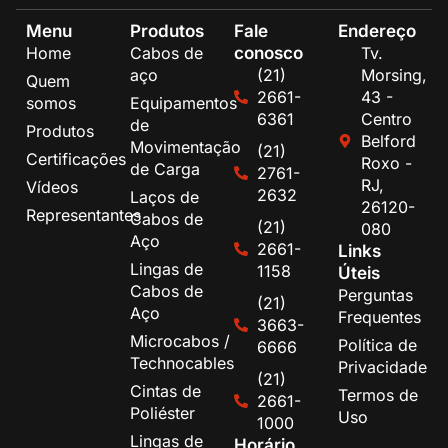
Menu
Produtos
Fale
Endereço
conosco
Home
Cabos de
Tv.
aço
(21)
Morsing,
Quem
2661-
43 -
somos
Equipamentos
6361
Centro
de
Produtos
Belford
Movimentação
(21)
Certificações
Roxo -
de Carga
2761-
RJ,
Vídeos
2632
Laços de
26120-
Representantes
Cabos de
(21)
080
Aço
2661-
Links
Lingas de
1158
Úteis
Cabos de
Perguntas
(21)
Aço
Frequentes
3663-
Microcabos /
Política de
6666
Technocables
Privacidade
(21)
Cintas de
Termos de
2661-
Poliéster
Uso
1000
Lingas de
Horário