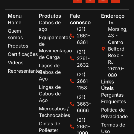
Menu
Produtos
Fale
Endereço
conosco
Home
Cabos de
Tv.
aço
(21)
Morsing,
Quem
2661-
43 -
somos
Equipamentos
6361
Centro
de
Produtos
Belford
Movimentação
(21)
Certificações
Roxo -
de Carga
2761-
RJ,
Vídeos
2632
Laços de
26120-
Representantes
Cabos de
(21)
080
Aço
2661-
Links
Lingas de
1158
Úteis
Cabos de
Perguntas
(21)
Aço
Frequentes
3663-
Microcabos /
Política de
6666
Technocables
Privacidade
(21)
Cintas de
Termos de
2661-
Poliéster
Uso
1000