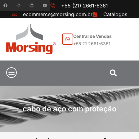
+55 (21) 2661-6361
ecommerce@morsing.com.br
Catálogos
Central de Vendas
+55 21 2661-6361
cabo de aço com proteção