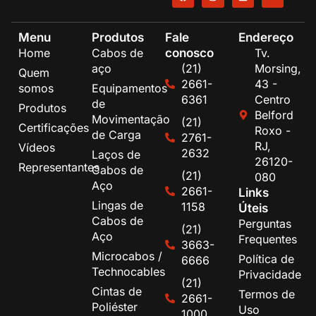
Menu
Produtos
Fale
Endereço
conosco
Home
Cabos de
Tv.
aço
(21)
Morsing,
Quem
2661-
43 -
somos
Equipamentos
6361
Centro
de
Produtos
Belford
Movimentação
(21)
Certificações
Roxo -
de Carga
2761-
RJ,
Vídeos
2632
Laços de
26120-
Representantes
Cabos de
(21)
080
Aço
2661-
Links
Lingas de
1158
Úteis
Cabos de
Perguntas
(21)
Aço
Frequentes
3663-
Microcabos /
Política de
6666
Technocables
Privacidade
(21)
Cintas de
Termos de
2661-
Poliéster
Uso
1000