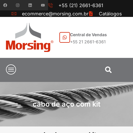
+55 (21) 2661-6361
ecommerce@morsing.com.br
Catálogos
Central de Vendas
+55 21 2661-6361
cabo de aço com kit