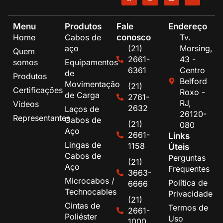
Menu
Produtos
Fale
Endereço
conosco
Home
Cabos de
Tv.
aço
(21)
Morsing,
Quem
2661-
43 -
somos
Equipamentos
6361
Centro
de
Produtos
Belford
Movimentação
(21)
Certificações
Roxo -
de Carga
2761-
RJ,
Vídeos
2632
Laços de
26120-
Representantes
Cabos de
(21)
080
Aço
2661-
Links
Lingas de
1158
Úteis
Cabos de
Perguntas
(21)
Aço
Frequentes
3663-
Microcabos /
Política de
6666
Technocables
Privacidade
(21)
Cintas de
Termos de
2661-
Poliéster
Uso
1000