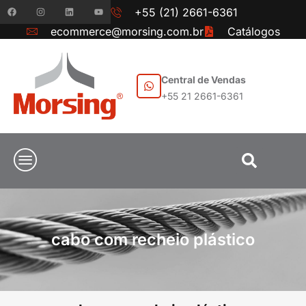
+55 (21) 2661-6361
ecommerce@morsing.com.br
Catálogos
Central de Vendas
+55 21 2661-6361
cabo com recheio plástico