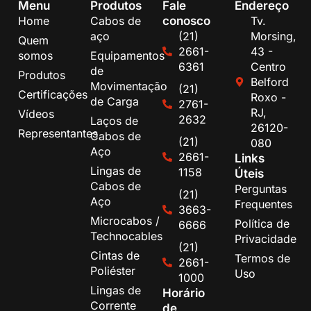
Menu
Produtos
Fale
Endereço
conosco
Home
Cabos de
Tv.
aço
(21)
Morsing,
Quem
2661-
43 -
somos
Equipamentos
6361
Centro
de
Produtos
Belford
Movimentação
(21)
Certificações
Roxo -
de Carga
2761-
RJ,
Vídeos
2632
Laços de
26120-
Representantes
Cabos de
(21)
080
Aço
2661-
Links
Lingas de
1158
Úteis
Cabos de
Perguntas
(21)
Aço
Frequentes
3663-
Microcabos /
Política de
6666
Technocables
Privacidade
(21)
Cintas de
Termos de
2661-
Poliéster
Uso
1000
Lingas de
Horário
Corrente
de