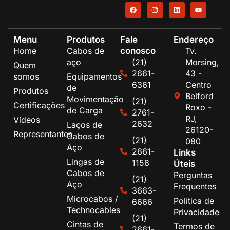
Menu
Produtos
Fale
Endereço
conosco
Home
Cabos de
Tv.
aço
(21)
Morsing,
Quem
2661-
43 -
somos
Equipamentos
6361
Centro
de
Produtos
Belford
Movimentação
(21)
Certificações
Roxo -
de Carga
2761-
RJ,
Vídeos
2632
Laços de
26120-
Representantes
Cabos de
(21)
080
Aço
2661-
Links
Lingas de
1158
Úteis
Cabos de
Perguntas
(21)
Aço
Frequentes
3663-
Microcabos /
Política de
6666
Technocables
Privacidade
(21)
Cintas de
Termos de
2661-