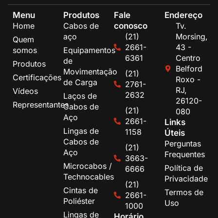
Menu
Produtos
Fale
Endereço
conosco
Home
Cabos de
Tv.
aço
(21)
Morsing,
Quem
2661-
43 -
somos
Equipamentos
6361
Centro
de
Produtos
Belford
Movimentação
(21)
Certificações
Roxo -
de Carga
2761-
RJ,
Vídeos
2632
Laços de
26120-
Representantes
Cabos de
(21)
080
Aço
2661-
Links
Lingas de
1158
Úteis
Cabos de
Perguntas
(21)
Aço
Frequentes
3663-
Microcabos /
Política de
6666
Technocables
Privacidade
(21)
Cintas de
Termos de
2661-
Poliéster
Uso
1000
Lingas de
Horário