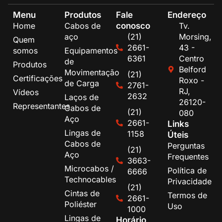
Menu
Produtos
Fale
Endereço
conosco
Home
Cabos de
Tv.
aço
(21)
Morsing,
Quem
2661-
43 -
somos
Equipamentos
6361
Centro
de
Produtos
Belford
Movimentação
(21)
Certificações
Roxo -
de Carga
2761-
RJ,
Vídeos
2632
Laços de
26120-
Representantes
Cabos de
(21)
080
Aço
2661-
Links
Lingas de
1158
Úteis
Cabos de
Perguntas
(21)
Aço
Frequentes
3663-
Microcabos /
Política de
6666
Technocables
Privacidade
(21)
Cintas de
Termos de
2661-
Poliéster
Uso
1000
Lingas de
Horário